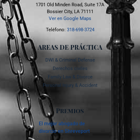
1701 Old Minden Road, Suite 17A
Bossier City, LA 71111
Ver en Google Maps
Teléfono:
318-698-3724
AREAS DE PRÁCTICA
DWI & Criminal Defense
Derechos civiles
Family Law & Divorce
Personal Injury & Accident
Premios