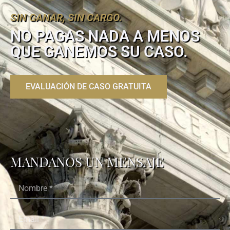
SIN GANAR, SIN CARGO.
NO PAGAS NADA
A MENOS
QUE GANEMOS SU CASO.
EVALUACIÓN DE CASO GRATUITA
MANDANOS UN MENSAJE