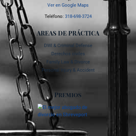
Ver en Google Maps
Teléfono:
318-698-3724
AREAS DE PRÁCTICA
DWI & Criminal Defense
Derechos civiles
Family Law & Divorce
Personal Injury & Accident
Premios