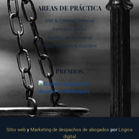
AREAS DE PRÁCTICA
DWI & Criminal Defense
Derechos civiles
Family Law & Divorce
Personal Injury & Accident
Premios
Sitio web
y
Marketing de despachos de abogados
por
Lógica
digital