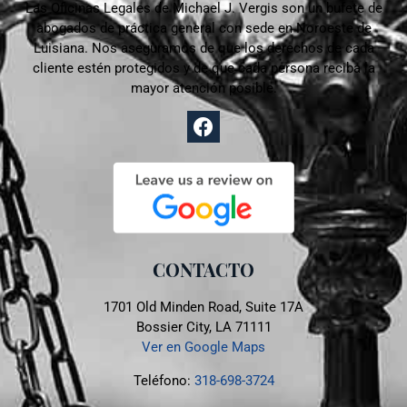
Las Oficinas Legales de Michael J. Vergis son un bufete de
abogados de práctica general con sede en
Noroeste de
Luisiana. Nos aseguramos de que los derechos de cada
cliente estén protegidos y de que cada persona reciba la
mayor atención posible.
CONTACTO
1701 Old Minden Road, Suite 17A
Bossier City, LA 71111
Ver en Google Maps
Teléfono:
318-698-3724